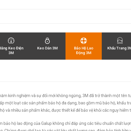
Băng Keo Điện
Keo Dán 3M
Bảo Hộ Lao
Khẩu Trang 3
3M
Động 3M
năm kinh nghiệm và sự đổi mới không ngừng, 3M đã trở thành một tên tu
ấp một loạt các sản phẩm bảo hộ đa dạng, bao gồm mũ bảo hộ, khẩu trang
hộ và nhiều sản phẩm khác, được thiết kế để bảo vệ khỏi các nguy hiểm 
 bảo hộ lao động của Galup không chỉ đáp ứng các tiêu chuẩn chất lượn
g. Chúng được chế tạo từ các vật liệu chất lượng cao, đảm bảo tính bền 