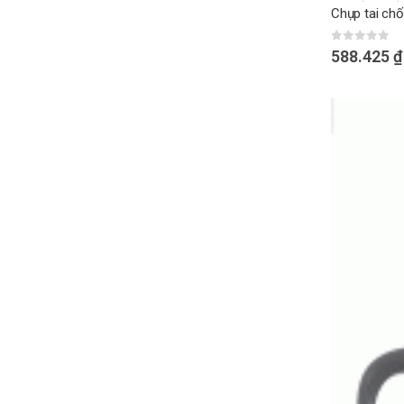
Chụp tai ch
0
out of 
588.425
₫