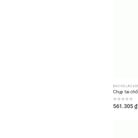
BẢO HỘ LAO ĐỘ
Chụp tai ch
0
out of 
561.305
₫