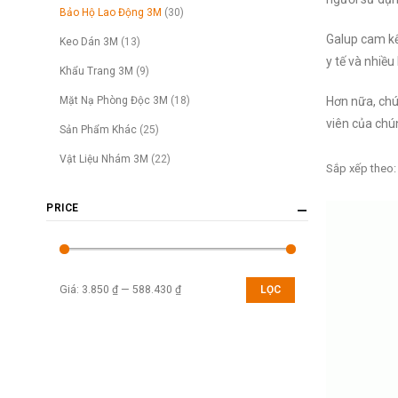
Bảo Hộ Lao Động 3M
(30)
Galup cam kế
Keo Dán 3M
(13)
y tế và nhiều
Khẩu Trang 3M
(9)
Mặt Nạ Phòng Độc 3M
(18)
Hơn nữa, chú
viên của chú
Sản Phẩm Khác
(25)
Vật Liệu Nhám 3M
(22)
Sắp xếp theo:
PRICE
Giá:
3.850 ₫
—
588.430 ₫
LỌC
Giá
Giá
tối
tối
thiểu
đa