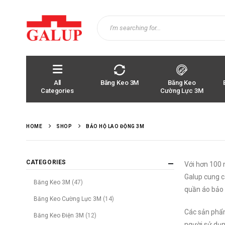
All
Băng Keo 3M
Băng Keo
Categories
Cường Lực 3M
HOME
SHOP
BẢO HỘ LAO ĐỘNG 3M
CATEGORIES
Với hơn 100 
Galup cung c
Băng Keo 3M
(47)
quần áo bảo 
Băng Keo Cường Lực 3M
(14)
Các sản phẩm
Băng Keo Điện 3M
(12)
người sử dụn