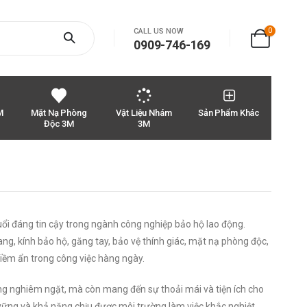
0
CALL US NOW
0909-746-169
M
Mặt Nạ Phòng
Vật Liệu Nhám
Sản Phẩm Khác
Độc 3M
3M
ổi đáng tin cậy trong ngành công nghiệp bảo hộ lao động.
, kính bảo hộ, găng tay, bảo vệ thính giác, mặt nạ phòng độc,
tiềm ẩn trong công việc hàng ngày.
g nghiêm ngặt, mà còn mang đến sự thoải mái và tiện ích cho
vững và khả năng chịu được môi trường làm việc khắc nghiệt.