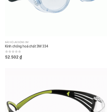
BẢO HỘ LAO ĐỘNG 3M
Kính chống hoá chất 3M 334
0
out of 5
52.502
₫