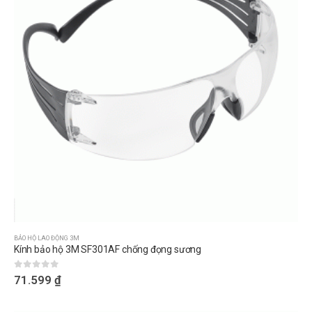
BẢO HỘ LAO ĐỘNG 3M
Kính bảo hộ 3M SF301AF chống đọng sương
0
out of 5
71.599
₫