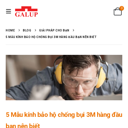
0
HOME
BLOG
GIẢI PHÁP CHO BẠN
5 MẪU KÍNH BẢO HỘ CHỐNG BỤI 3M HÀNG ĐẦU BẠN NÊN BIẾT
5 Mẫu kính bảo hộ chống bụi 3M hàng đầu
bạn nên biết