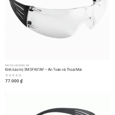
BẢO HỘ LAO ĐỘNG 3M
Kính bảo hộ 3M SF401AF – An Toàn và Thoải Mái
0
out of 5
77.000
₫