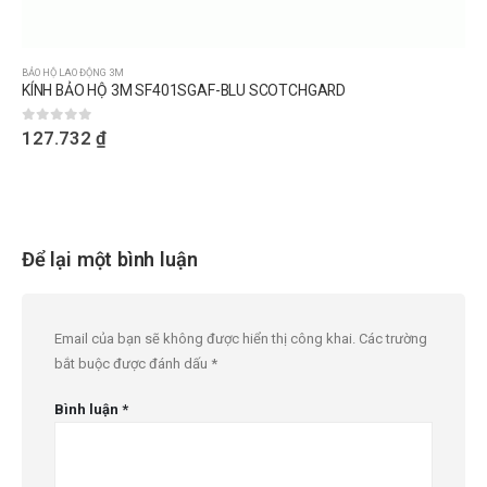
BẢO HỘ LAO ĐỘNG 3M
KÍNH BẢO HỘ 3M SF401SGAF-BLU SCOTCHGARD
0
out of 5
127.732
₫
Để lại một bình luận
Email của bạn sẽ không được hiển thị công khai.
Các trường
bắt buộc được đánh dấu
*
Bình luận
*