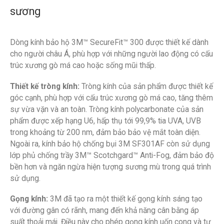
sương
Dòng kính bảo hộ 3M™ SecureFit™ 300 được thiết kế dành
cho người châu Á, phù hợp với những người lao động có cấu
trúc xương gò má cao hoặc sống mũi thấp.
Thiết kế tròng kính:
Tròng kính của sản phẩm được thiết kế
góc cạnh, phù hợp với cấu trúc xương gò má cao, tăng thêm
sự vừa vặn và an toàn. Tròng kính polycarbonate của sản
phẩm được xếp hạng U6, hấp thụ tới 99,9% tia UVA, UVB
trong khoảng từ 200 nm, đảm bảo bảo vệ mắt toàn diện.
Ngoài ra, kính bảo hộ chống bụi 3M SF301AF còn sử dụng
lớp phủ chống trầy 3M™ Scotchgard™ Anti-Fog, đảm bảo độ
bền hơn và ngăn ngừa hiện tượng sương mù trong quá trình
sử dụng.
Gọng kính:
3M đã tạo ra một thiết kế gọng kính sáng tạo
với đường gân có rãnh, mang đến khả năng cân bằng áp
suất thoải mái. Điều này cho phép gọng kính uốn cong và tự