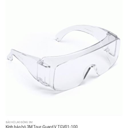
BẢO HỘ LAO ĐỘNG 3M
Kính bảo hộ 3M Tour-Guard V TGV01-100