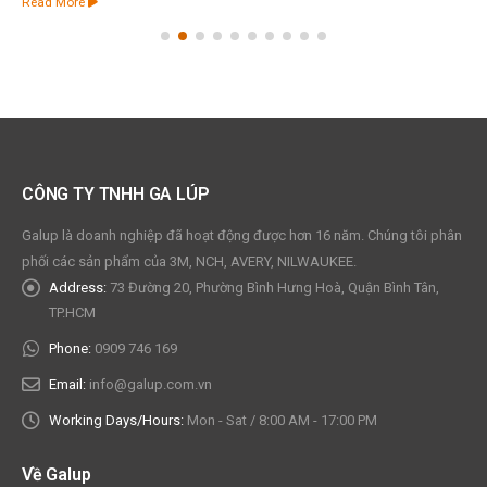
Read More
CÔNG TY TNHH GA LÚP
Galup là doanh nghiệp đã hoạt động được hơn 16 năm. Chúng tôi phân
phối các sản phẩm của 3M, NCH, AVERY, NILWAUKEE.
Address:
73 Đường 20, Phường Bình Hưng Hoà, Quận Bình Tân,
TP.HCM
Phone:
0909 746 169
Email:
info@galup.com.vn
Working Days/Hours:
Mon - Sat / 8:00 AM - 17:00 PM
Về Galup