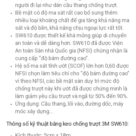
người đi lại như dán cầu thang chống trượt.
Bề mặt có độ ma sát rất cao bổ sung thêm
nhiều loại khoáng chất để gia tăng khả năng ma
sát và độ bền, khả năng chịu ngoại lực rất tốt.
SW610 được thiết kế khá mỏng giúp di chuyển
an toàn và dễ dàng hơn. SW610 đã được Viện
An toàn Sàn nhà Quốc gia (NFSI) chứng nhận là
cung cấp “độ bám đường cao”.
Hệ số ma sát tĩnh ướt (SCOF) lớn hơn 0,60 được
NFSI chọn làm tiêu chí cho “độ bám đường cao”
vì theo NFSI, các bề mặt sàn duy trì mức độ
chống trượt này khi ướt đã được chứng minh là
làm giảm yêu cầu trượt và ngã từ 50% đến 90%.
Ứng dụng: Cầu thang, lối vào, đường dốc, máy
móc xây dựng…
Thông số kỹ thuật băng keo chống trượt 3M SW610:
Kích thước: 5cm x 18m.