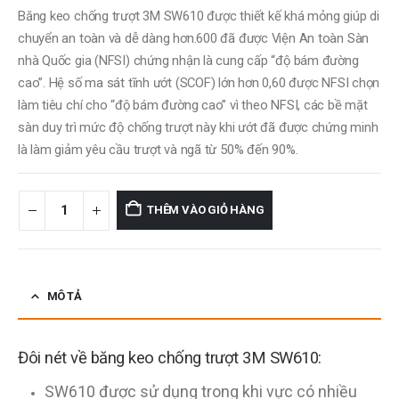
Băng keo chống trượt 3M SW610 được thiết kế khá mỏng giúp di
chuyển an toàn và dễ dàng hơn.600 đã được Viện An toàn Sàn
nhà Quốc gia (NFSI) chứng nhận là cung cấp “độ bám đường
cao”. Hệ số ma sát tĩnh ướt (SCOF) lớn hơn 0,60 được NFSI chọn
làm tiêu chí cho “độ bám đường cao” vì theo NFSI, các bề mặt
sàn duy trì mức độ chống trượt này khi ướt đã được chứng minh
là làm giảm yêu cầu trượt và ngã từ 50% đến 90%.
THÊM VÀO GIỎ HÀNG
MÔ TẢ
Đôi nét về băng keo chống trượt 3M SW610:
SW610 được sử dụng trong khi vực có nhiều