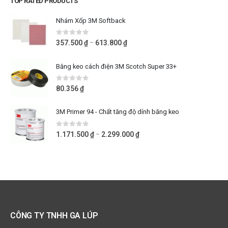
TOP RATED PRODUCTS
Nhám Xốp 3M Softback
0
out of 5
357.500
₫
613.800
₫
–
Băng keo cách điện 3M Scotch Super 33+
0
out of 5
80.356
₫
3M Primer 94 - Chất tăng độ dính băng keo
0
out of 5
1.171.500
₫
2.299.000
₫
–
CÔNG TY TNHH GA LÚP