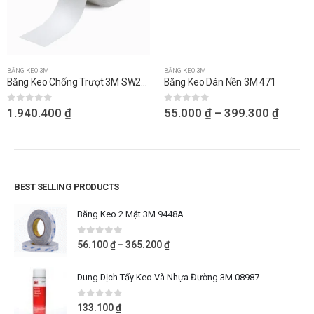
Sản phẩm này có nhiều biến thể. Các tùy chọn có thể được chọn trên trang sản phẩm
BĂNG KEO 3M
BĂNG KEO 3M
Băng Keo Chống Trượt 3M SW220 – 2 Cuộn
Băng Keo Dán Nền 3M 471
0
out of 5
0
out of 5
1.940.400
₫
55.000
₫
–
399.300
₫
BEST SELLING PRODUCTS
Băng Keo 2 Mặt 3M 9448A
0
out of 5
56.100
₫
365.200
₫
–
Dung Dịch Tẩy Keo Và Nhựa Đường 3M 08987
0
out of 5
133.100
₫