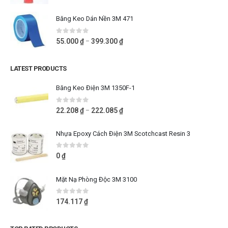
Băng Keo Dán Nền 3M 471
0
out of 5
55.000
₫
399.300
₫
–
LATEST PRODUCTS
Băng Keo Điện 3M 1350F-1
0
out of 5
22.208
₫
222.085
₫
–
Nhựa Epoxy Cách Điện 3M Scotchcast Resin 3
0
out of 5
0
₫
Mặt Nạ Phòng Độc 3M 3100
0
out of 5
174.117
₫