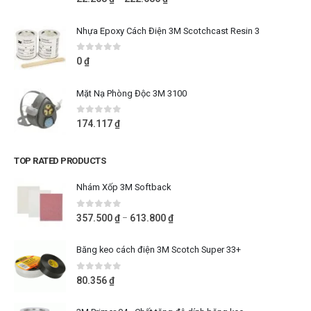
Nhựa Epoxy Cách Điện 3M Scotchcast Resin 3
0
out of 5
0
₫
Mặt Nạ Phòng Độc 3M 3100
0
out of 5
174.117
₫
TOP RATED PRODUCTS
Nhám Xốp 3M Softback
0
out of 5
357.500
₫
613.800
₫
–
Băng keo cách điện 3M Scotch Super 33+
0
out of 5
80.356
₫