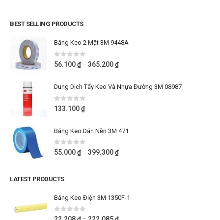
BEST SELLING PRODUCTS
Băng Keo 2 Mặt 3M 9448A
0
out of 5
56.100
₫
365.200
₫
–
Dung Dịch Tẩy Keo Và Nhựa Đường 3M 08987
0
out of 5
133.100
₫
Băng Keo Dán Nền 3M 471
0
out of 5
55.000
₫
399.300
₫
–
LATEST PRODUCTS
Băng Keo Điện 3M 1350F-1
0
out of 5
22.208
₫
222.085
₫
–