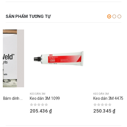
SẢN PHẨM TƯƠNG TỰ
KEO DÁN 3M
KEO DÁN 3M
Keo dán 3M 1099
Keo dán 3M 4475 – Liên kết mạnh và chống nước tốt
0
out of 5
0
out of 5
205.436
₫
250.345
₫