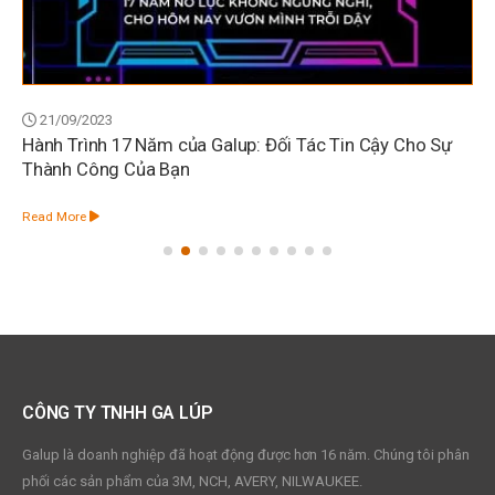
21/09/2023
Hành Trình 17 Năm của Galup: Đối Tác Tin Cậy Cho Sự
Thành Công Của Bạn
Read More
CÔNG TY TNHH GA LÚP
Galup là doanh nghiệp đã hoạt động được hơn 16 năm. Chúng tôi phân
phối các sản phẩm của 3M, NCH, AVERY, NILWAUKEE.