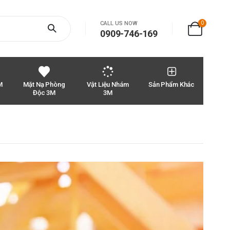
0
CALL US NOW
0909-746-169
M
Mặt Nạ Phòng
Vật Liệu Nhám
Sản Phẩm Khác
Độc 3M
3M