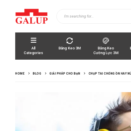
All
Băng Keo 3M
Băng Keo
Categories
Cường Lực 3M
HOME
BLOG
GIẢI PHÁP CHO BẠN
CHỤP TAI CHỐNG ỒN HAY NÚ