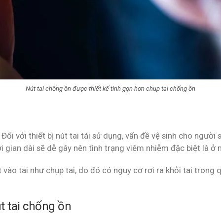
Nút tai chống ồn được thiết kế tinh gọn hơn chup tai chống ồn
 Đối với thiết bị nút tai tái sử dụng, vấn đề vệ sinh cho ngư
ời gian dài sẽ dễ gây nên tình trạng viêm nhiễm đặc biệt là 
vào tai như chụp tai, do đó có nguy cơ rơi ra khỏi tai trong 
t tai chống ồn