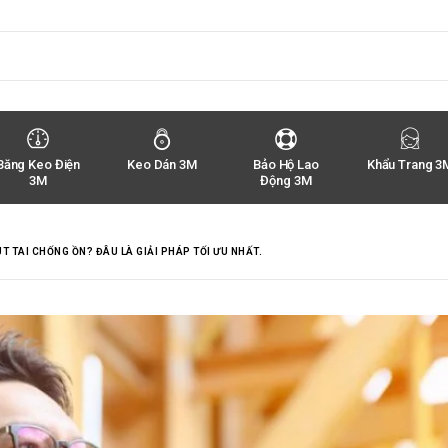
Băng Keo Điện
Keo Dán 3M
Bảo Hộ Lao
Khẩu Trang 3
3M
Động 3M
T TAI CHỐNG ỒN? ĐÂU LÀ GIẢI PHÁP TỐI ƯU NHẤT.