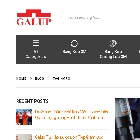
All
Băng Keo 3M
Băng Keo
Categories
Cường Lực 3M
HOME
BLOG
TAG -
MRO
RECENT POSTS
Lễ Khánh Thành Nhà Kho Mới – Bước Tiến
Quan Trọng trong Hành Trình Phát Triển
Galup Tự Hào Được Đón Tiếp Giám Đốc