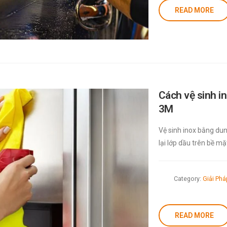
READ MORE
Cách vệ sinh in
3M
Vệ sinh inox bằng du
lại lớp dầu trên bề m
Category:
Giải Ph
READ MORE