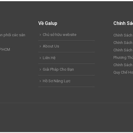
Về Galup
Chính Sá
Chủ sở hữu website
n phối các sản
Chính Sách
Chính Sách
About Us
TP.HCM
Chính Sách
Phương Thứ
Liên Hệ
Chính Sách
Giải Pháp Cho Bạn
Quy Chế Ho
Hồ Sơ Năng Lực