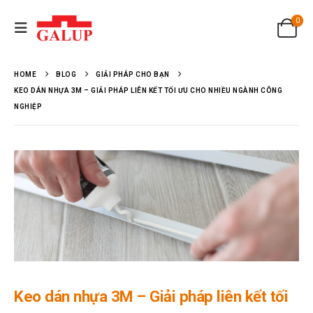
0
HOME
BLOG
GIẢI PHÁP CHO BẠN
KEO DÁN NHỰA 3M – GIẢI PHÁP LIÊN KẾT TỐI ƯU CHO NHIỀU NGÀNH CÔNG
NGHIỆP
Keo dán nhựa 3M – Giải pháp liên kết tối