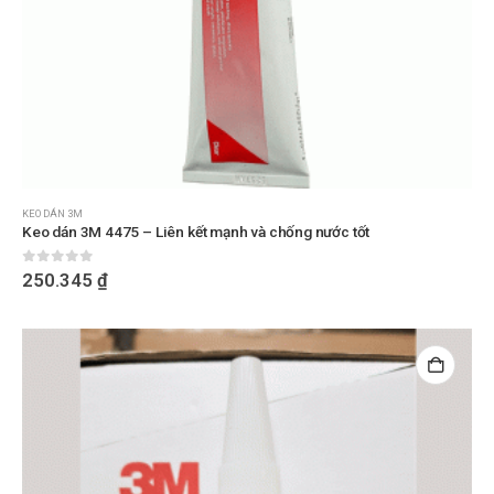
KEO DÁN 3M
Keo dán 3M 4475 – Liên kết mạnh và chống nước tốt
0
out of 5
250.345
₫