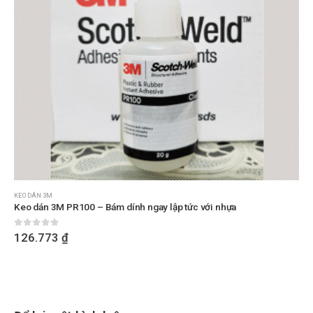
KEO DÁN 3M
Keo dán 3M PR100 – Bám dính ngay lập tức với nhựa
0
out of 5
126.773
₫