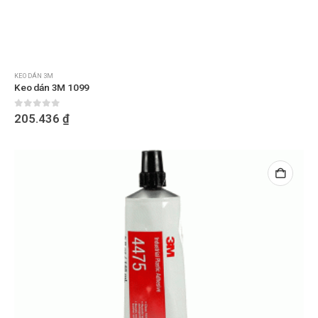
KEO DÁN 3M
Keo dán 3M 1099
0
out of 5
205.436
₫