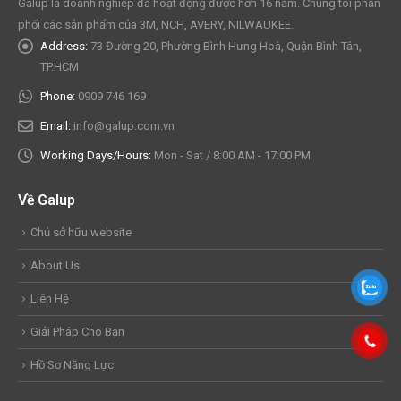
Galup là doanh nghiệp đã hoạt động được hơn 16 năm. Chúng tôi phân
phối các sản phẩm của 3M, NCH, AVERY, NILWAUKEE.
Address:
73 Đường 20, Phường Bình Hưng Hoà, Quận Bình Tân,
TP.HCM
Phone:
0909 746 169
Email:
info@galup.com.vn
Working Days/Hours:
Mon - Sat / 8:00 AM - 17:00 PM
Về Galup
Chủ sở hữu website
About Us
Liên Hệ
Giải Pháp Cho Bạn
Hồ Sơ Năng Lực